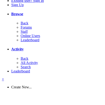
Existing user? Sign In
Sign Up
Browse
Back
Forums
Staff
Online Users
Leaderboard
Activity
Back
All Activity
Search
Leaderboard
×
Create New...