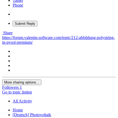
Tablet
Phone
Submit Reply
Share
https://forum.valentin-software.com/topic/212-abbildung-polystring-
in-pvsol-premium/
More sharing options...
Followers
1
Go to topic listing
All Activity
Home
[Deutsch] Photovoltaik