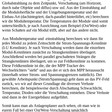
Globalstrahlung zu dem Zeitpunkt, Verschattung (am Horizont,
durch nahe Objekte und diffus) usw usf. Aus der Einstrahlung auf
die Moduloberfläche und der Umgebungstemperatur und der
Einbau-Art (dachintegriert, dach-parallel hinterlüftet, etc) berechnen
wir die Modultemperatur. Die Temperaturen der Module sind somit
unterschiedlich, je nach Ausrichtung zum Beispiel (Ost/West) oder
wenn Schatten auf ein Modul trifft, aber auf das andere nicht.
Aus Modultemperatur und -einstrahlung berechnen wir dann für
jedes Modul zu jedem Zeitsschritt die Strom-Spannungs-Kennlinie
(I-U Kennlinie). Je nach Verschaltung werden dann die einzelnen
Modul-Kennlinien zunächst zu Strangkennlinien überlagert.
Anschließend werden bei parallel geschalteten Strängen die
Strangkennlinien überlagert, um so zur Feldkennlinie zu kommen.
Diese Feldkennlinie ist die, die der MPP Tracker des
Wechselrichters "sieht" und aus der er sich den MPP heraussucht
(innerhalb seiner Strom- und Spannungsgrenzen natürlich). Der
gewählte Arbeitspunkt (Strom/Spannung) geht dann an das PV-Feld
zurück, wo wir auf dieser Grundlage die diversen Verluste
berechnen, die beispielsweise durch Abschattung Schwachlicht,
Temperatur, Dioden oder die Verschaltung entstehen. Diese Verluste
sind dann in der Energiebilanz aufgeführt.
Somit kann man als Anlagenplaner auch sehen, ob man wie in
eurem Fall bei einer Ost/West-Verschaltung tatsächlich