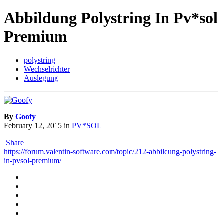
Abbildung Polystring In Pv*sol
Premium
polystring
Wechselrichter
Auslegung
By
Goofy
February 12, 2015
in
PV*SOL
Share
https://forum.valentin-software.com/topic/212-abbildung-polystring-
in-pvsol-premium/