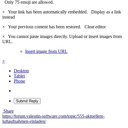
Only 75 emoji are allowed.
×
Your link has been automatically embedded.
Display as a link
instead
×
Your previous content has been restored.
Clear editor
×
You cannot paste images directly. Upload or insert images from
URL.
Insert image from URL
×
Desktop
Tablet
Phone
Submit Reply
Share
https://forum.valentin-software.com/topic/555-aktuellere-
luftaufnahmen-einladen/