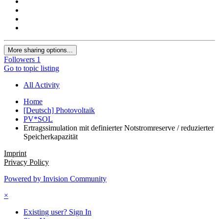
More sharing options...
Followers
1
Go to topic listing
All Activity
Home
[Deutsch] Photovoltaik
PV*SOL
Ertragssimulation mit definierter Notstromreserve / reduzierter
Speicherkapazität
Imprint
Privacy Policy
Powered by Invision Community
×
Existing user? Sign In