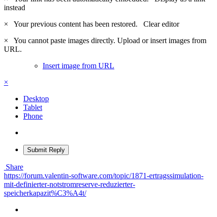
instead
×
Your previous content has been restored.
Clear editor
×
You cannot paste images directly. Upload or insert images from
URL.
Insert image from URL
×
Desktop
Tablet
Phone
Submit Reply
Share
https://forum.valentin-software.com/topic/1871-ertragssimulation-
mit-definierter-notstromreserve-reduzierter-
speicherkapazit%C3%A4t/