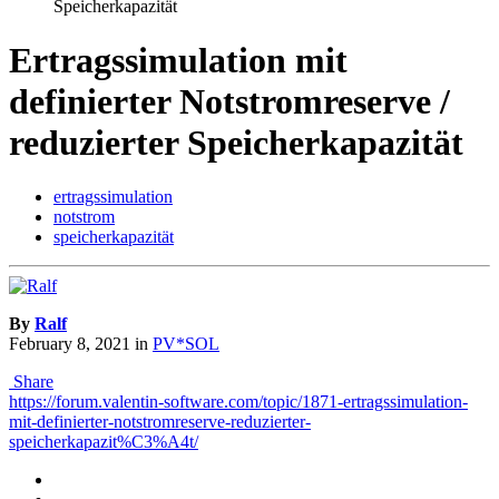
Speicherkapazität
Ertragssimulation mit
definierter Notstromreserve /
reduzierter Speicherkapazität
ertragssimulation
notstrom
speicherkapazität
By
Ralf
February 8, 2021
in
PV*SOL
Share
https://forum.valentin-software.com/topic/1871-ertragssimulation-
mit-definierter-notstromreserve-reduzierter-
speicherkapazit%C3%A4t/