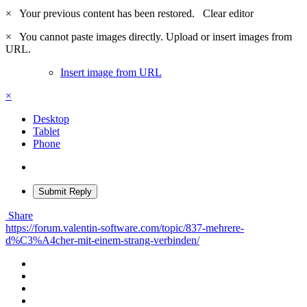
×
Your previous content has been restored.
Clear editor
×
You cannot paste images directly. Upload or insert images from
URL.
Insert image from URL
×
Desktop
Tablet
Phone
Submit Reply
Share
https://forum.valentin-software.com/topic/837-mehrere-
d%C3%A4cher-mit-einem-strang-verbinden/