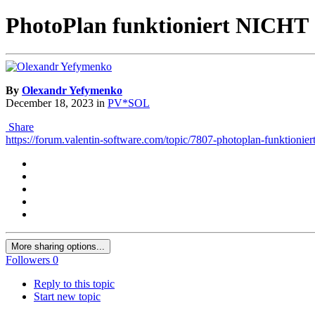
PhotoPlan funktioniert NICHT
By
Olexandr Yefymenko
December 18, 2023
in
PV*SOL
Share
https://forum.valentin-software.com/topic/7807-photoplan-funktioniert
More sharing options...
Followers
0
Reply to this topic
Start new topic