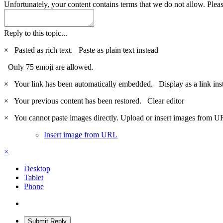
Unfortunately, your content contains terms that we do not allow. Plea
Reply to this topic...
×
Pasted as rich text.
Paste as plain text instead
Only 75 emoji are allowed.
×
Your link has been automatically embedded.
Display as a link ins
×
Your previous content has been restored.
Clear editor
×
You cannot paste images directly. Upload or insert images from U
Insert image from URL
×
Desktop
Tablet
Phone
Submit Reply