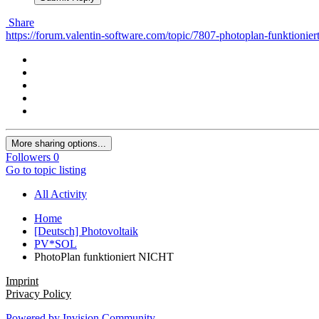
Share
https://forum.valentin-software.com/topic/7807-photoplan-funktioniert
More sharing options...
Followers
0
Go to topic listing
All Activity
Home
[Deutsch] Photovoltaik
PV*SOL
PhotoPlan funktioniert NICHT
Imprint
Privacy Policy
Powered by Invision Community