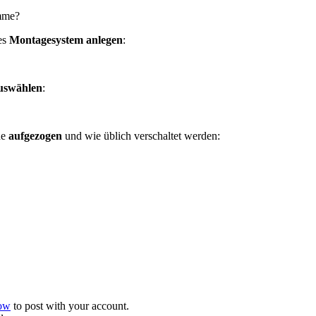
omme?
es
Montagesystem anlegen
:
uswählen
:
he
aufgezogen
und wie üblich verschaltet werden:
now
to post with your account.