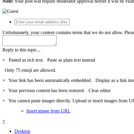
Note:
Your post will require moderator approval before it will be visib
Unfortunately, your content contains terms that we do not allow. Plea
Reply to this topic...
×
Pasted as rich text.
Paste as plain text instead
Only 75 emoji are allowed.
×
Your link has been automatically embedded.
Display as a link ins
×
Your previous content has been restored.
Clear editor
×
You cannot paste images directly. Upload or insert images from U
Insert image from URL
×
Desktop