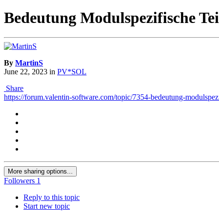
Bedeutung Modulspezifische Te
By
MartinS
June 22, 2023
in
PV*SOL
Share
https://forum.valentin-software.com/topic/7354-bedeutung-modulspezi
More sharing options...
Followers
1
Reply to this topic
Start new topic