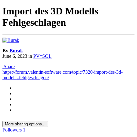
Import des 3D Modells
Fehlgeschlagen
By
Burak
June 6, 2023
in
PV*SOL
Share
https://forum.valentin-software.com/topic/7320-import-des-3d-
modells-fehlgeschlagen/
More sharing options...
Followers
1