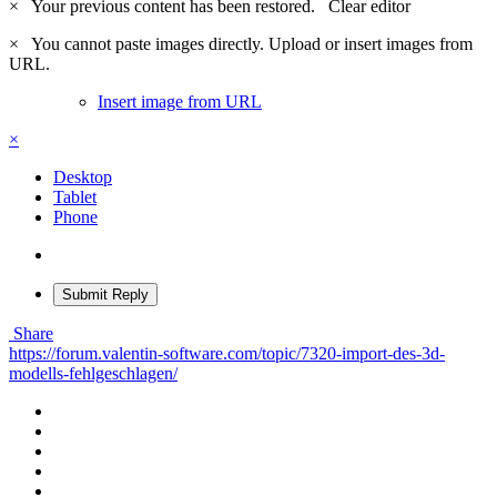
×
Your previous content has been restored.
Clear editor
×
You cannot paste images directly. Upload or insert images from
URL.
Insert image from URL
×
Desktop
Tablet
Phone
Submit Reply
Share
https://forum.valentin-software.com/topic/7320-import-des-3d-
modells-fehlgeschlagen/