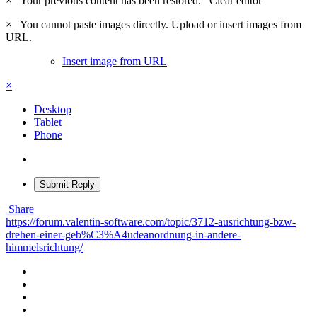
×
Your previous content has been restored.
Clear editor
×
You cannot paste images directly. Upload or insert images from
URL.
Insert image from URL
×
Desktop
Tablet
Phone
Submit Reply
Share
https://forum.valentin-software.com/topic/3712-ausrichtung-bzw-
drehen-einer-geb%C3%A4udeanordnung-in-andere-
himmelsrichtung/