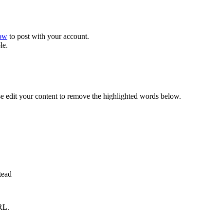
now
to post with your account.
le.
se edit your content to remove the highlighted words below.
tead
RL.