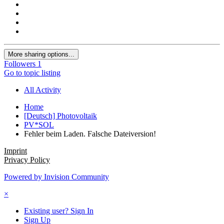
More sharing options...
Followers
1
Go to topic listing
All Activity
Home
[Deutsch] Photovoltaik
PV*SOL
Fehler beim Laden. Falsche Dateiversion!
Imprint
Privacy Policy
Powered by Invision Community
×
Existing user? Sign In
Sign Up