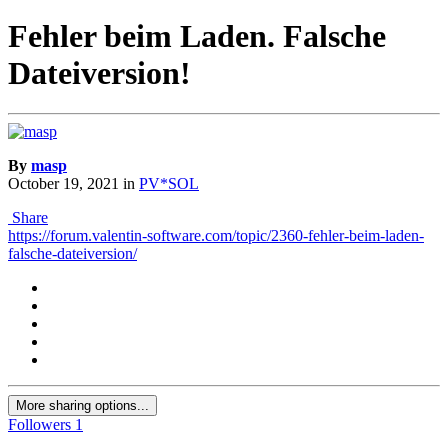
Fehler beim Laden. Falsche
Dateiversion!
By
masp
October 19, 2021
in
PV*SOL
Share
https://forum.valentin-software.com/topic/2360-fehler-beim-laden-
falsche-dateiversion/
More sharing options...
Followers
1