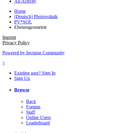
All Activity
Home
[Deutsch] Photovoltaik
PV*SOL
Ebenengeometrie
Imprint
Privacy Policy
Powered by Invision Community
×
Existing user? Sign In
Sign Up
Browse
Back
Forums
Staff
Online Users
Leaderboard