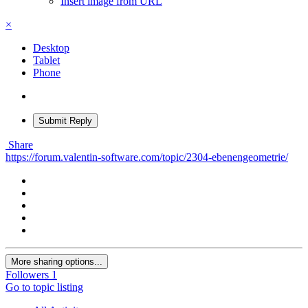
Insert image from URL
×
Desktop
Tablet
Phone
Submit Reply
Share
https://forum.valentin-software.com/topic/2304-ebenengeometrie/
More sharing options...
Followers
1
Go to topic listing