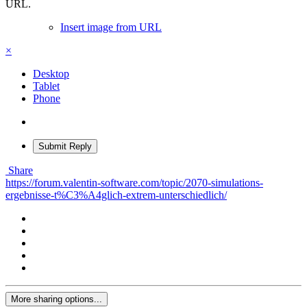
URL.
Insert image from URL
×
Desktop
Tablet
Phone
Submit Reply
Share
https://forum.valentin-software.com/topic/2070-simulations-
ergebnisse-t%C3%A4glich-extrem-unterschiedlich/
More sharing options...