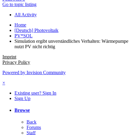
Go to topic listing
All Activity
Home
[Deutsch] Photovoltaik
PV*SOL
Simulation ergibt unverständliches Verhalten: Wärmepumpe
nutzt PV nicht richtig
Imprint
Privacy Policy
Powered by Invision Community
×
Existing user? Sign In
Sign Up
Browse
Back
Forums
Staff