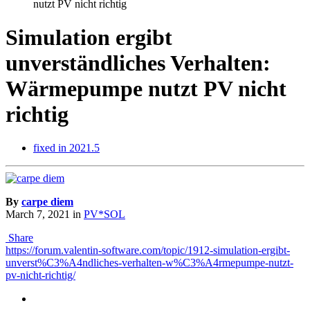
nutzt PV nicht richtig
Simulation ergibt
unverständliches Verhalten:
Wärmepumpe nutzt PV nicht
richtig
fixed in 2021.5
By
carpe diem
March 7, 2021
in
PV*SOL
Share
https://forum.valentin-software.com/topic/1912-simulation-ergibt-
unverst%C3%A4ndliches-verhalten-w%C3%A4rmepumpe-nutzt-
pv-nicht-richtig/