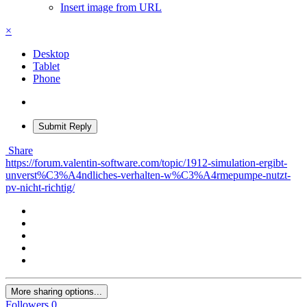
Insert image from URL
×
Desktop
Tablet
Phone
Submit Reply
Share
https://forum.valentin-software.com/topic/1912-simulation-ergibt-
unverst%C3%A4ndliches-verhalten-w%C3%A4rmepumpe-nutzt-
pv-nicht-richtig/
More sharing options...
Followers
0