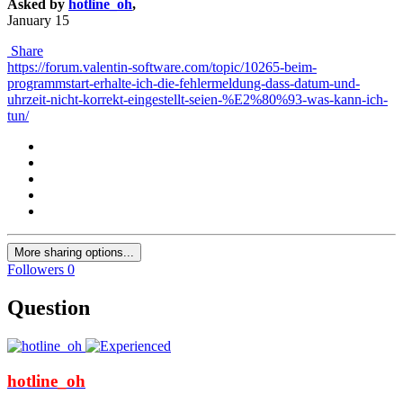
Asked by
hotline_oh
,
January 15
Share
https://forum.valentin-software.com/topic/10265-beim-
programmstart-erhalte-ich-die-fehlermeldung-dass-datum-und-
uhrzeit-nicht-korrekt-eingestellt-seien-%E2%80%93-was-kann-ich-
tun/
More sharing options...
Followers
0
Question
hotline_oh