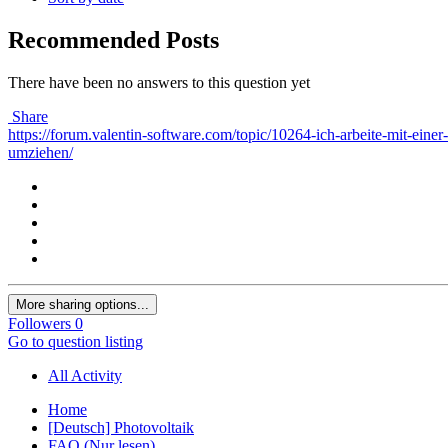
Recommended Posts
There have been no answers to this question yet
Share
https://forum.valentin-software.com/topic/10264-ich-arbeite-mit-e
umziehen/
More sharing options...
Followers
0
Go to question listing
All Activity
Home
[Deutsch] Photovoltaik
FAQ (Nur lesen)