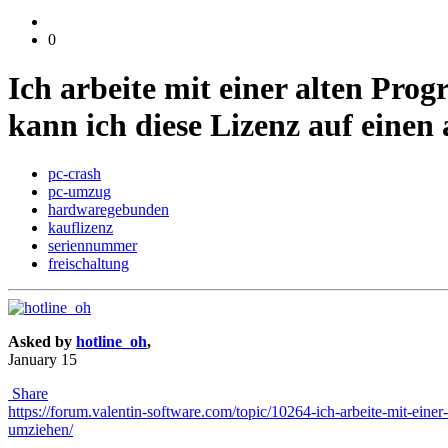
0
Ich arbeite mit einer alten Pr
kann ich diese Lizenz auf eine
pc-crash
pc-umzug
hardwaregebunden
kauflizenz
seriennummer
freischaltung
Asked by
hotline_oh
,
January 15
Share
https://forum.valentin-software.com/topic/10264-ich-arbeite-mit-e
umziehen/