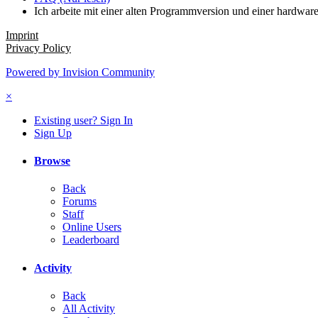
Ich arbeite mit einer alten Programmversion und einer hardwa
Imprint
Privacy Policy
Powered by Invision Community
×
Existing user? Sign In
Sign Up
Browse
Back
Forums
Staff
Online Users
Leaderboard
Activity
Back
All Activity