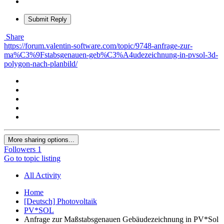
Submit Reply
Share
https://forum.valentin-software.com/topic/9748-anfrage-zur-
ma%C3%9Fstabsgenauen-geb%C3%A4udezeichnung-in-pvsol-3d-
polygon-nach-planbild/
More sharing options...
Followers
1
Go to topic listing
All Activity
Home
[Deutsch] Photovoltaik
PV*SOL
Anfrage zur Maßstabsgenauen Gebäudezeichnung in PV*Sol