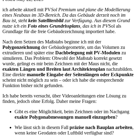
ich arbeite aktuell mit PV
Sol Premium und plane die Modellierung
eines Neubaus im 3D-Bereich. Da das Gebäude derzeit noch im
Bau ist, steht
kein Satellitenbild
zur Verfügung. Aus diesem Grund
nutze ich ein
Foto eines Grundrissplans
, das ich in PV
Sol als
Grundlage für die freie Gebäudezeichnung importiert habe.
Nach dem Setzen des Maßstabs beginne ich mit der
Polygonzeichnung
der Gebäudegeometrie, um das Volumen zu
extrudieren und später eine
Dachbelegung mit PV-Modulen
zu
simulieren. Das Problem: Obwohl der Maßstab korrekt gesetzt
wurde, gelingt es mir beim Zeichnen mit der Maus nicht, die
exakten Längen und Breiten laut Architektenplan
nachzubilden.
Eine direkte
manuelle Eingabe der Seitenlängen oder Eckpunkte
scheint nicht möglich zu sein – oder ich habe die entsprechende
Funktion bisher nicht gefunden.
Ich habe bereits versucht, über Videoanleitungen eine Lösung zu
finden, jedoch ohne Erfolg. Daher meine Fragen:
Gibt es eine Möglichkeit, beim Zeichnen oder im Nachgang
exakte Polygonabmessungen manuell einzugeben
?
Wie lässt sich in diesem Fall
präzise nach Bauplan arbeiten
,
wenn keine Geodaten oder Luftbild verfügbar sind?