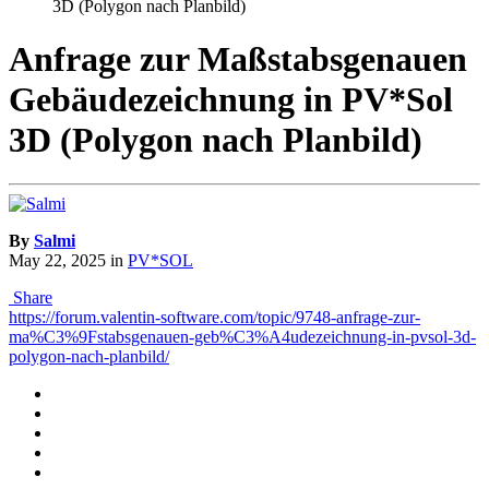
3D (Polygon nach Planbild)
Anfrage zur Maßstabsgenauen
Gebäudezeichnung in PV*Sol
3D (Polygon nach Planbild)
By
Salmi
May 22, 2025
in
PV*SOL
Share
https://forum.valentin-software.com/topic/9748-anfrage-zur-
ma%C3%9Fstabsgenauen-geb%C3%A4udezeichnung-in-pvsol-3d-
polygon-nach-planbild/