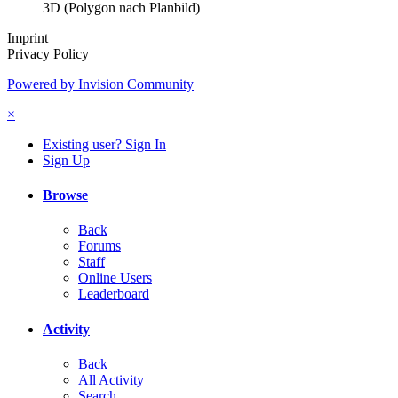
3D (Polygon nach Planbild)
Imprint
Privacy Policy
Powered by Invision Community
×
Existing user? Sign In
Sign Up
Browse
Back
Forums
Staff
Online Users
Leaderboard
Activity
Back
All Activity
Search