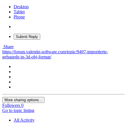
Desktop
Tablet
Phone
Submit Reply
Share
https://forum.valentin-software.com/topic/9497-importierte-
gebauede-in-3d-obj-format/
More sharing options...
Followers
0
Go to topic listing
All Activity