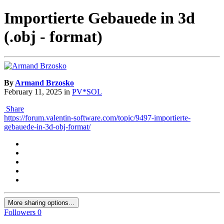
Importierte Gebauede in 3d
(.obj - format)
By
Armand Brzosko
February 11, 2025
in
PV*SOL
Share
https://forum.valentin-software.com/topic/9497-importierte-
gebauede-in-3d-obj-format/
More sharing options...
Followers
0