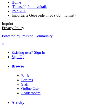
Home
[Deutsch] Photovoltaik
PV*SOL
Importierte Gebauede in 3d (.obj - format)
Imprint
Privacy Policy
Powered by Invision Community
×
Existing user? Sign In
Sign Up
Browse
Back
Forums
Staff
Online Users
Leaderboard
Activity