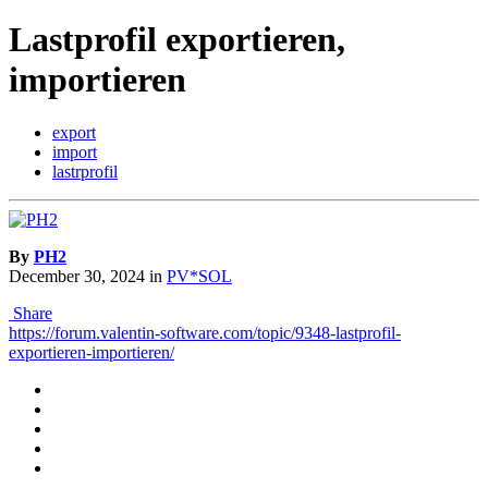
Lastprofil exportieren,
importieren
export
import
lastrprofil
By
PH2
December 30, 2024
in
PV*SOL
Share
https://forum.valentin-software.com/topic/9348-lastprofil-
exportieren-importieren/