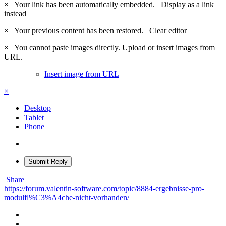
×
Your link has been automatically embedded.
Display as a link
instead
×
Your previous content has been restored.
Clear editor
×
You cannot paste images directly. Upload or insert images from
URL.
Insert image from URL
×
Desktop
Tablet
Phone
Submit Reply
Share
https://forum.valentin-software.com/topic/8884-ergebnisse-pro-
modulfl%C3%A4che-nicht-vorhanden/