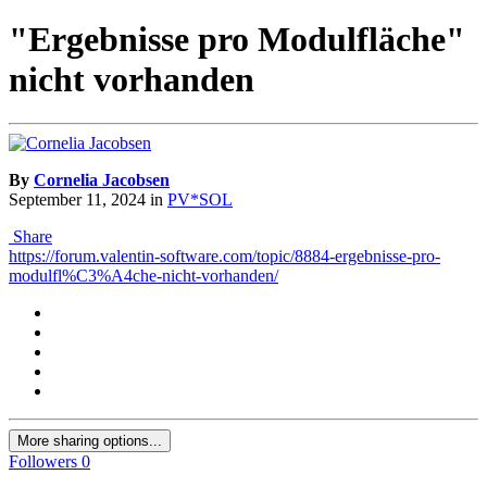
"Ergebnisse pro Modulfläche"
nicht vorhanden
By
Cornelia Jacobsen
September 11, 2024
in
PV*SOL
Share
https://forum.valentin-software.com/topic/8884-ergebnisse-pro-
modulfl%C3%A4che-nicht-vorhanden/
More sharing options...
Followers
0