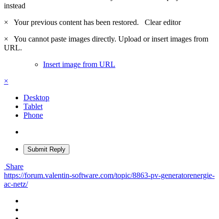
instead
×
Your previous content has been restored.
Clear editor
×
You cannot paste images directly. Upload or insert images from
URL.
Insert image from URL
×
Desktop
Tablet
Phone
Submit Reply
Share
https://forum.valentin-software.com/topic/8863-pv-generatorenergie-
ac-netz/