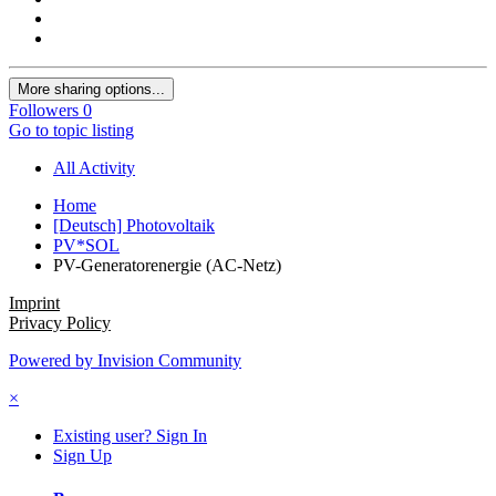
More sharing options...
Followers
0
Go to topic listing
All Activity
Home
[Deutsch] Photovoltaik
PV*SOL
PV-Generatorenergie (AC-Netz)
Imprint
Privacy Policy
Powered by Invision Community
×
Existing user? Sign In
Sign Up