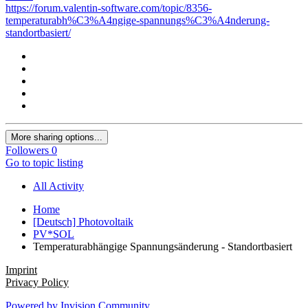
https://forum.valentin-software.com/topic/8356-
temperaturabh%C3%A4ngige-spannungs%C3%A4nderung-
standortbasiert/
More sharing options...
Followers
0
Go to topic listing
All Activity
Home
[Deutsch] Photovoltaik
PV*SOL
Temperaturabhängige Spannungsänderung - Standortbasiert
Imprint
Privacy Policy
Powered by Invision Community