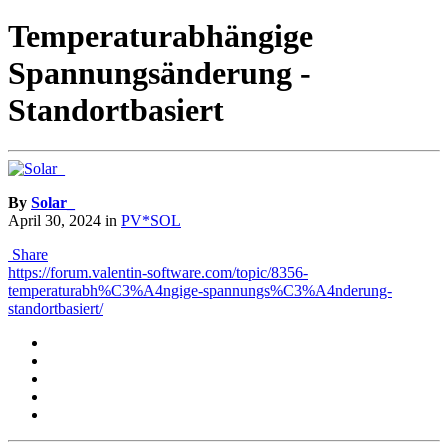
Temperaturabhängige
Spannungsänderung -
Standortbasiert
By
Solar_
April 30, 2024
in
PV*SOL
Share
https://forum.valentin-software.com/topic/8356-
temperaturabh%C3%A4ngige-spannungs%C3%A4nderung-
standortbasiert/