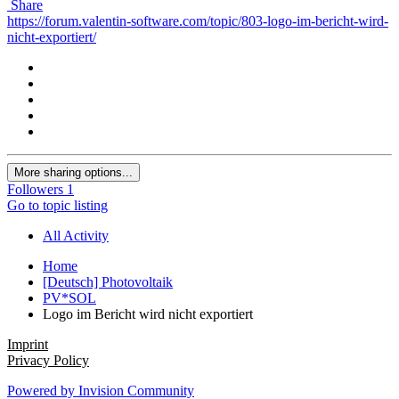
Share
https://forum.valentin-software.com/topic/803-logo-im-bericht-wird-
nicht-exportiert/
More sharing options...
Followers
1
Go to topic listing
All Activity
Home
[Deutsch] Photovoltaik
PV*SOL
Logo im Bericht wird nicht exportiert
Imprint
Privacy Policy
Powered by Invision Community