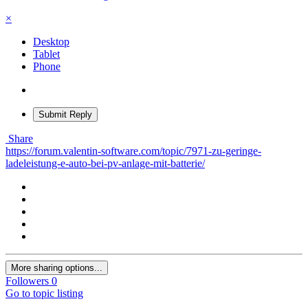
×
Desktop
Tablet
Phone
Submit Reply
Share
https://forum.valentin-software.com/topic/7971-zu-geringe-
ladeleistung-e-auto-bei-pv-anlage-mit-batterie/
More sharing options...
Followers
0
Go to topic listing