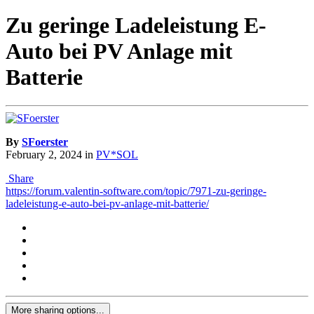
Zu geringe Ladeleistung E-
Auto bei PV Anlage mit
Batterie
By
SFoerster
February 2, 2024
in
PV*SOL
Share
https://forum.valentin-software.com/topic/7971-zu-geringe-
ladeleistung-e-auto-bei-pv-anlage-mit-batterie/
More sharing options...