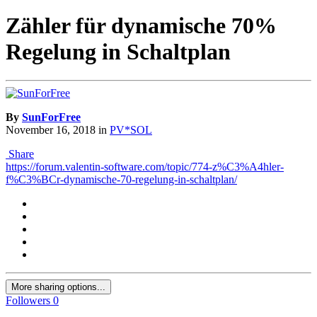
Zähler für dynamische 70%
Regelung in Schaltplan
By
SunForFree
November 16, 2018
in
PV*SOL
Share
https://forum.valentin-software.com/topic/774-z%C3%A4hler-
f%C3%BCr-dynamische-70-regelung-in-schaltplan/
More sharing options...
Followers
0