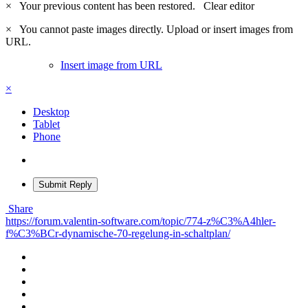
×
Your previous content has been restored.
Clear editor
×
You cannot paste images directly. Upload or insert images from
URL.
Insert image from URL
×
Desktop
Tablet
Phone
Submit Reply
Share
https://forum.valentin-software.com/topic/774-z%C3%A4hler-
f%C3%BCr-dynamische-70-regelung-in-schaltplan/