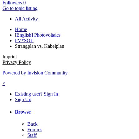
Followers
0
Go to topic listing
All Activity
Home
[English] Photovoltaics
PV*SOL
Strangplan vs. Kabelplan
Imprint
Privacy Policy
Powered by Invision Community
×
Existing user? Sign In
Sign Up
Browse
Back
Forums
Staff