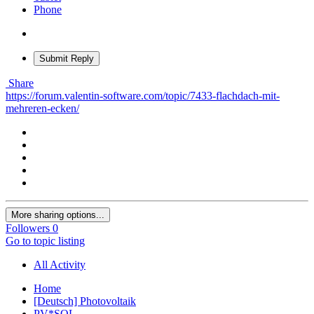
Phone
Submit Reply
Share
https://forum.valentin-software.com/topic/7433-flachdach-mit-
mehreren-ecken/
More sharing options...
Followers
0
Go to topic listing
All Activity
Home
[Deutsch] Photovoltaik
PV*SOL