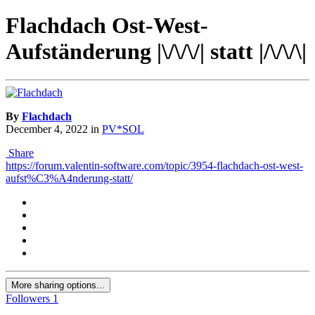
Flachdach Ost-West-
Aufständerung |\/\/\/| statt |/\/\/\|
By
Flachdach
December 4, 2022
in
PV*SOL
Share
https://forum.valentin-software.com/topic/3954-flachdach-ost-west-
aufst%C3%A4nderung-statt/
More sharing options...
Followers
1