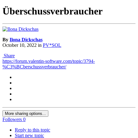
Überschussverbraucher
By
Ilona Dickschas
October 10, 2022
in
PV*SOL
Share
https://forum.valentin-software.com/topic/3794-
%C3%BCberschussverbraucher/
More sharing options...
Followers
0
Reply to this topic
Start new topic