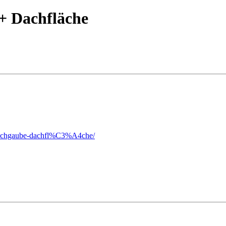
+ Dachfläche
g-dachgaube-dachfl%C3%A4che/