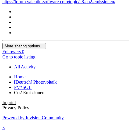
https://forum.valentin-software.com/topic/28-co2-emissionen/
More sharing options...
Followers
0
Go to topic listing
All Activity
Home
[Deutsch] Photovoltaik
PV*SOL
Co2 Emissionen
Imprint
Privacy Policy
Powered by Invision Community
×