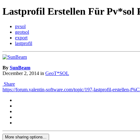
Lastprofil Erstellen Für Pv*so
pvsol
geotsol
export
lastprofil
By
SunBeam
December 2, 2014
in
GeoT*SOL
Share
https://forum.valentin-software.com/topic/197-lastprofil-erstellen-
More sharing options...