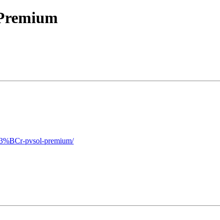
l Premium
f%C3%BCr-pvsol-premium/