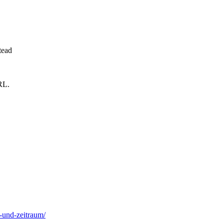
tead
RL.
z-und-zeitraum/