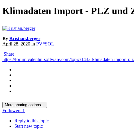
Klimadaten Import - PLZ und 
By
Kristian.berger
April 28, 2020
in
PV*SOL
Share
https://forum.valentin-software.com/topic/1432-klimadaten-import-pl
More sharing options...
Followers
1
Reply to this topic
Start new topic