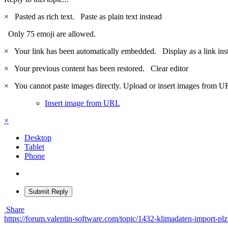
×
Pasted as rich text.
Paste as plain text instead
Only 75 emoji are allowed.
×
Your link has been automatically embedded.
Display as a link ins
×
Your previous content has been restored.
Clear editor
×
You cannot paste images directly. Upload or insert images from U
Insert image from URL
×
Desktop
Tablet
Phone
Submit Reply
Share
https://forum.valentin-software.com/topic/1432-klimadaten-import-pl