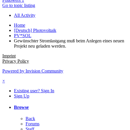
Followers
1
Go to topic listing
All Activity
Home
[Deutsch] Photovoltaik
PV*SOL
Gewünschter Stromlastgang muß beim Anlegen eines neuen
Projekt neu geladen werden.
Imprint
Privacy Policy
Powered by Invision Community
×
Existing user? Sign In
Sign Up
Browse
Back
Forums
Staff