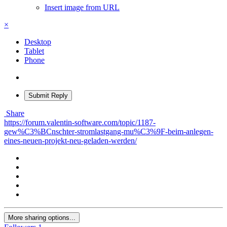
Insert image from URL
×
Desktop
Tablet
Phone
Submit Reply
Share
https://forum.valentin-software.com/topic/1187-
gew%C3%BCnschter-stromlastgang-mu%C3%9F-beim-anlegen-
eines-neuen-projekt-neu-geladen-werden/
More sharing options...