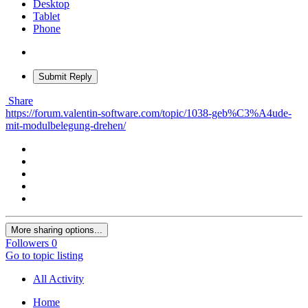
Desktop
Tablet
Phone
Submit Reply
Share
https://forum.valentin-software.com/topic/1038-geb%C3%A4ude-
mit-modulbelegung-drehen/
More sharing options...
Followers
0
Go to topic listing
All Activity
Home