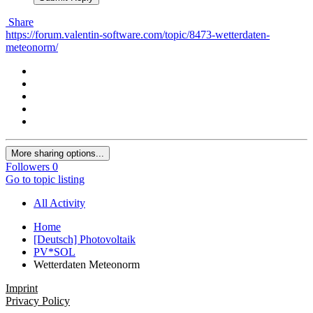
Share
https://forum.valentin-software.com/topic/8473-wetterdaten-
meteonorm/
More sharing options...
Followers
0
Go to topic listing
All Activity
Home
[Deutsch] Photovoltaik
PV*SOL
Wetterdaten Meteonorm
Imprint
Privacy Policy