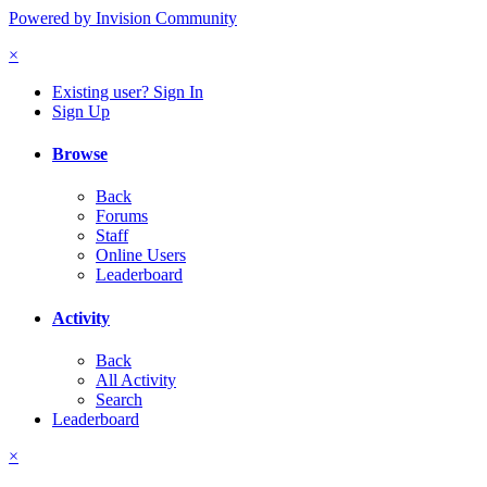
Powered by Invision Community
×
Existing user? Sign In
Sign Up
Browse
Back
Forums
Staff
Online Users
Leaderboard
Activity
Back
All Activity
Search
Leaderboard
×