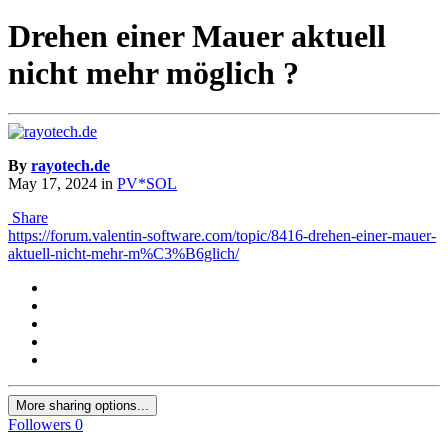
Drehen einer Mauer aktuell
nicht mehr möglich ?
By
rayotech.de
May 17, 2024
in
PV*SOL
Share
https://forum.valentin-software.com/topic/8416-drehen-einer-mauer-
aktuell-nicht-mehr-m%C3%B6glich/
More sharing options...
Followers
0