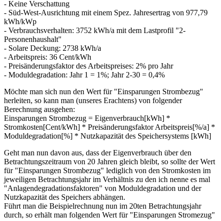
- Keine Verschattung
- Süd-West-Ausrichtung mit einem Spez. Jahresertrag von 977,79
kWh/kWp
- Verbrauchsverhalten: 3752 kWh/a mit dem Lastprofil "2-
Personenhaushalt"
- Solare Deckung: 2738 kWh/a
- Arbeitspreis: 36 Cent/kWh
- Preisänderungsfaktor des Arbeitspreises: 2% pro Jahr
- Moduldegradation: Jahr 1 = 1%; Jahr 2-30 = 0,4%
Möchte man sich nun den Wert für "Einsparungen Strombezug"
herleiten, so kann man (unseres Erachtens) von folgender
Berechnung ausgehen:
Einsparungen Strombezug = Eigenverbrauch[kWh] *
Stromkosten[Cent/kWh] * Preisänderungsfaktor Arbeitspreis[%/a] *
Moduldegradation[%] * Nutzkapazität des Speichersystems [kWh]
Geht man nun davon aus, dass der Eigenverbrauch über den
Betrachtungszeitraum von 20 Jahren gleich bleibt, so sollte der Wert
für "Einsparungen Strombezug" lediglich von den Stromkosten im
jeweiligen Betrachtungsjahr im Verhältnis zu den ich nenne es mal
"Anlagendegradationsfaktoren" von Moduldegradation und der
Nutzkapazität des Speichers abhängen.
Führt man die Beispielrechnung nun im 20ten Betrachtungsjahr
durch, so erhält man folgenden Wert für "Einsparungen Stromezug"