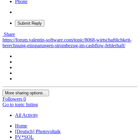
Phone
Submit Reply
Share
https://forum.valentin-software.com/topic/8068-wirtschaftlichkeit-
berechnung-einsparungen-strombezug-im-cashflow-fehlerhaft/
More sharing options...
Followers
0
Go to topic listing
All Activity
Home
[Deutsch] Photovoltaik
PV*SOL