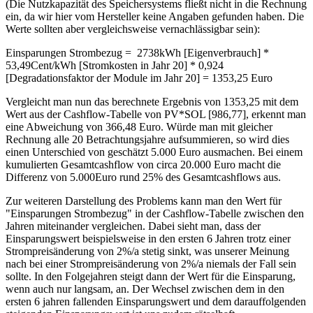
(Die Nutzkapazität des Speichersystems fließt nicht in die Rechnung
ein, da wir hier vom Hersteller keine Angaben gefunden haben. Die
Werte sollten aber vergleichsweise vernachlässigbar sein):
Einsparungen Strombezug = 2738kWh [Eigenverbrauch] *
53,49Cent/kWh [Stromkosten in Jahr 20] * 0,924
[Degradationsfaktor der Module im Jahr 20] = 1353,25 Euro
Vergleicht man nun das berechnete Ergebnis von 1353,25 mit dem
Wert aus der Cashflow-Tabelle von PV*SOL [986,77], erkennt man
eine Abweichung von 366,48 Euro. Würde man mit gleicher
Rechnung alle 20 Betrachtungsjahre aufsummieren, so wird dies
einen Unterschied von geschätzt 5.000 Euro ausmachen. Bei einem
kumulierten Gesamtcashflow von circa 20.000 Euro macht die
Differenz von 5.000Euro rund 25% des Gesamtcashflows aus.
Zur weiteren Darstellung des Problems kann man den Wert für
"Einsparungen Strombezug" in der Cashflow-Tabelle zwischen den
Jahren miteinander vergleichen. Dabei sieht man, dass der
Einsparungswert beispielsweise in den ersten 6 Jahren trotz einer
Strompreisänderung von 2%/a stetig sinkt, was unserer Meinung
nach bei einer Strompreisänderung von 2%/a niemals der Fall sein
sollte. In den Folgejahren steigt dann der Wert für die Einsparung,
wenn auch nur langsam, an. Der Wechsel zwischen dem in den
ersten 6 jahren fallenden Einsparungswert und dem darauffolgenden