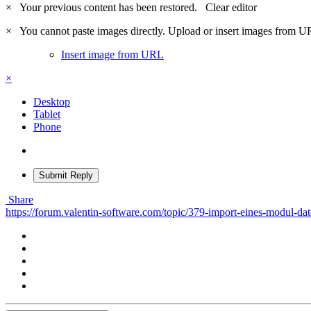
×
Your previous content has been restored.
Clear editor
×
You cannot paste images directly. Upload or insert images from U
Insert image from URL
×
Desktop
Tablet
Phone
Submit Reply
Share
https://forum.valentin-software.com/topic/379-import-eines-modul-da