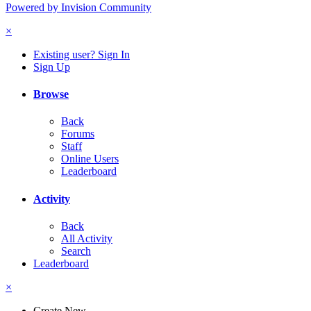
Powered by Invision Community
×
Existing user? Sign In
Sign Up
Browse
Back
Forums
Staff
Online Users
Leaderboard
Activity
Back
All Activity
Search
Leaderboard
×
Create New...