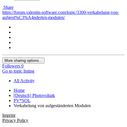
Share
https://forum.valentin-software.com/topic/3300-verkabelung-von-
aufgest%C3%A4nderten-modulen/
More sharing options...
Followers
0
Go to topic listing
All Activity
Home
[Deutsch] Photovoltaik
PV*SOL
Verkabelung von aufgeständerten Modulen
Imprint
Privacy Policy