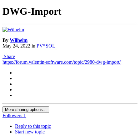
DWG-Import
By
Wilhelm
May 24, 2022
in
PV*SOL
Share
https://forum.valentin-software.com/topic/2980-dwg-import/
More sharing options...
Followers
1
Reply to this topic
Start new topic