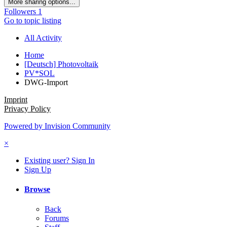
More sharing options...
Followers
1
Go to topic listing
All Activity
Home
[Deutsch] Photovoltaik
PV*SOL
DWG-Import
Imprint
Privacy Policy
Powered by Invision Community
×
Existing user? Sign In
Sign Up
Browse
Back
Forums