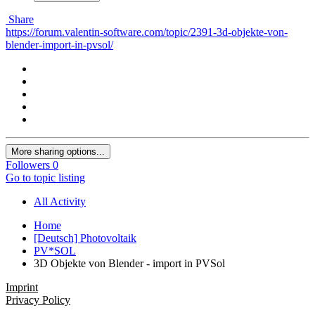
Share
https://forum.valentin-software.com/topic/2391-3d-objekte-von-
blender-import-in-pvsol/
More sharing options...
Followers
0
Go to topic listing
All Activity
Home
[Deutsch] Photovoltaik
PV*SOL
3D Objekte von Blender - import in PVSol
Imprint
Privacy Policy