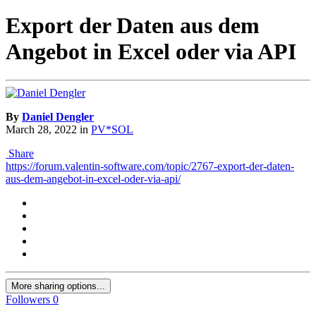
Export der Daten aus dem
Angebot in Excel oder via API
By
Daniel Dengler
March 28, 2022
in
PV*SOL
Share
https://forum.valentin-software.com/topic/2767-export-der-daten-
aus-dem-angebot-in-excel-oder-via-api/
More sharing options...
Followers
0